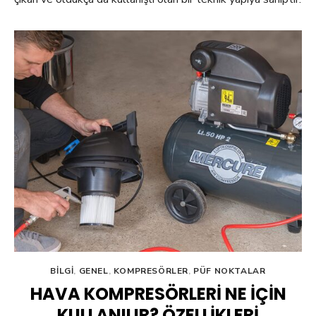
BILGI
,
GENEL
,
KOMPRESÖRLER
,
PÜF NOKTALAR
HAVA KOMPRESÖRLERI NE İÇIN
KULLANILIR? ÖZELLIKLERI