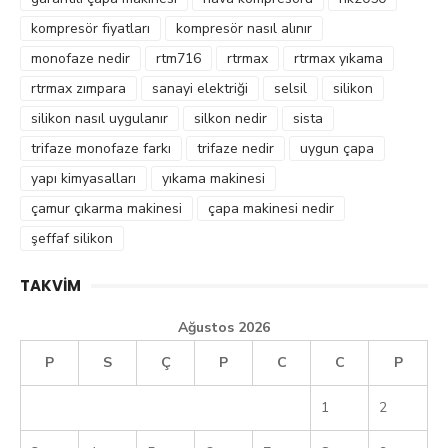
kompresör fiyatları
kompresör nasıl alınır
monofaze nedir
rtm716
rtrmax
rtrmax yıkama
rtrmax zımpara
sanayi elektriği
selsil
silikon
silikon nasıl uygulanır
silkon nedir
sista
trifaze monofaze farkı
trifaze nedir
uygun çapa
yapı kimyasalları
yıkama makinesi
çamur çıkarma makinesi
çapa makinesi nedir
şeffaf silikon
TAKVIM
Ağustos 2026
P
S
Ç
P
C
C
P
1
2