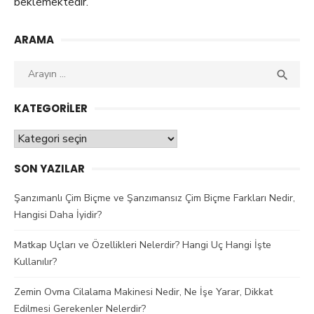
beklemektedir.
ARAMA
Aranan
ARAY

kelime:
KATEGORILER
Kategoriler
SON YAZILAR
Şanzımanlı Çim Biçme ve Şanzımansız Çim Biçme Farkları Nedir,
Hangisi Daha İyidir?
Matkap Uçları ve Özellikleri Nelerdir? Hangi Uç Hangi İşte
Kullanılır?
Zemin Ovma Cilalama Makinesi Nedir, Ne İşe Yarar, Dikkat
Edilmesi Gerekenler Nelerdir?