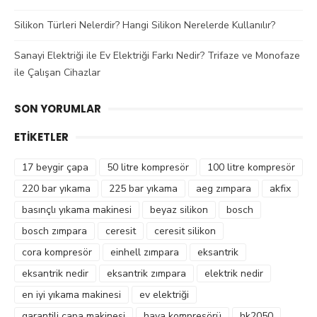
Silikon Türleri Nelerdir? Hangi Silikon Nerelerde Kullanılır?
Sanayi Elektriği ile Ev Elektriği Farkı Nedir? Trifaze ve Monofaze
ile Çalışan Cihazlar
SON YORUMLAR
ETIKETLER
17 beygir çapa
50 litre kompresör
100 litre kompresör
220 bar yıkama
225 bar yıkama
aeg zımpara
akfix
basınçlı yıkama makinesi
beyaz silikon
bosch
bosch zımpara
ceresit
ceresit silikon
cora kompresör
einhell zımpara
eksantrik
eksantrik nedir
eksantrik zımpara
elektrik nedir
en iyi yıkama makinesi
ev elektriği
garantili çapa makinesi
hava kompresörü
hk2050