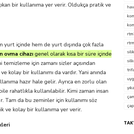
çıkan bir kullanıma yer verir. Oldukça pratik ve
hav
kom
kom
rtm
rtr
yurt içinde hem de yurt dışında çok fazla
sili
n ovma cihazı
genel olarak kısa bir süre içinde
sil
i temizleme için zamanı sizler açısından
tri
 ve kolay bir kullanımı da vardır. Yani anında
uyg
lanıma hazır hale gelir. Ayrıca en zorlu olan
yık
ile rahatlıkla kullanılabilir. Kimi zaman insan
çam
. Tam da bu zeminler için kullanımı söz
çap
k ve kolay bir kullanıma yer verir.
TAK
leri