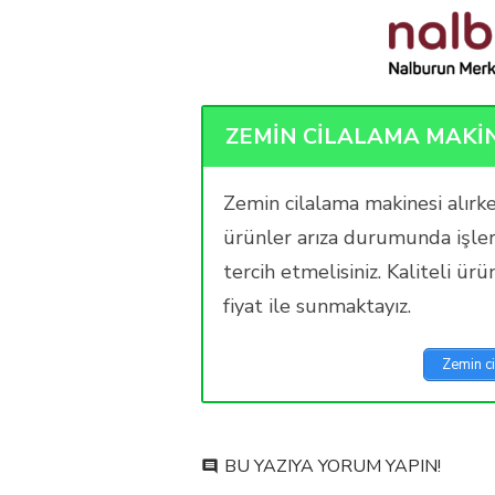
ZEMİN CİLALAMA MAKİN
Zemin cilalama makinesi alırke
ürünler arıza durumunda işlerin
tercih etmelisiniz. Kaliteli ürü
fiyat ile sunmaktayız.
Zemin ci
on
BU YAZIYA YORUM YAPIN!
comment
Zemin