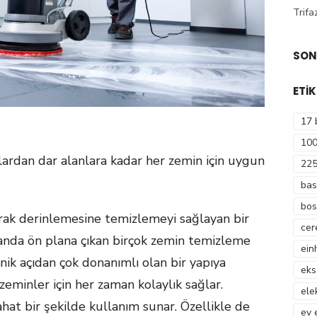
Trifa
SON
ETI
17 
100
ardan dar alanlara kadar her zemin için uygun
225
bas
bos
rak derinlemesine temizlemeyi sağlayan bir
cer
alanda ön plana çıkan birçok zemin temizleme
ein
knik açıdan çok donanımlı olan bir yapıya
eks
 zeminler için her zaman kolaylık sağlar.
ele
at bir şekilde kullanım sunar. Özellikle de
ev 