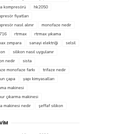
a kompresörü
hk2050
presör fiyatları
presör nasıl alınır
monofaze nedir
716
rtrmax
rtrmax yıkama
max zımpara
sanayi elektriği
selsil
kon
silikon nasıl uygulanır
kon nedir
sista
faze monofaze farkı
trifaze nedir
un çapa
yapı kimyasalları
ama makinesi
ur çıkarma makinesi
a makinesi nedir
şeffaf silikon
VIM