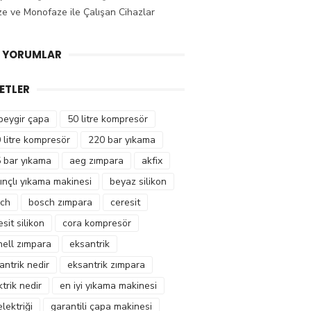
ze ve Monofaze ile Çalışan Cihazlar
 YORUMLAR
KETLER
beygir çapa
50 litre kompresör
 litre kompresör
220 bar yıkama
 bar yıkama
aeg zımpara
akfix
ınçlı yıkama makinesi
beyaz silikon
ch
bosch zımpara
ceresit
esit silikon
cora kompresör
hell zımpara
eksantrik
antrik nedir
eksantrik zımpara
ktrik nedir
en iyi yıkama makinesi
elektriği
garantili çapa makinesi