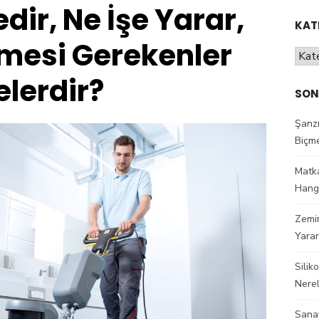
dir, Ne İşe Yarar,
KAT
lmesi Gerekenler
Kateg
elerdir?
SON
Şanz
Biçme
Matka
Hangi
Zemin
Yarar
Silik
Nerel
Sanay