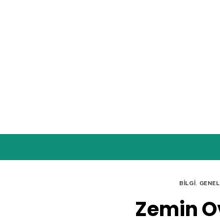
Skip
to
content
BILGI
,
GENEL
Zemin O