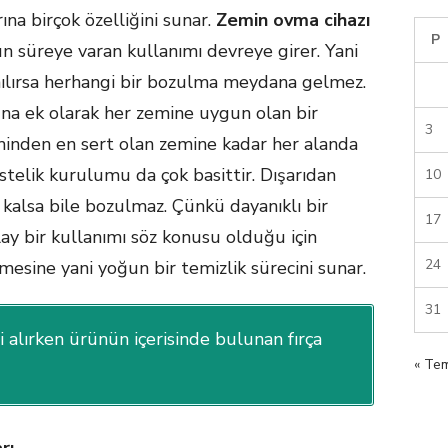
na birçok özelliğini sunar.
Zemin ovma cihazı
P
n süreye varan kullanımı devreye girer. Yani
anılırsa herhangi bir bozulma meydana gelmez.
Buna ek olarak her zemine uygun olan bir
3
minden en sert olan zemine kadar her alanda
Üstelik kurulumu da çok basittir. Dışarıdan
10
kalsa bile bozulmaz. Çünkü dayanıklı bir
17
lay bir kullanımı söz konusu olduğu için
24
mesine yani yoğun bir temizlik sürecini sunar.
31
 alırken ürünün içerisinde bulunan fırça
« Te