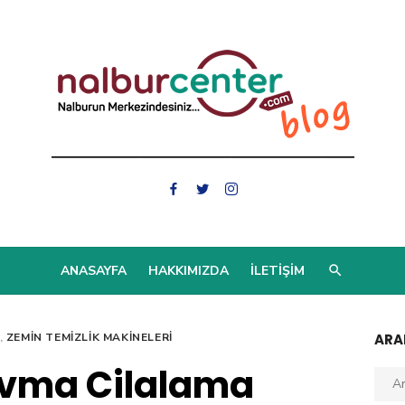
ANASAYFA
HAKKIMIZDA
İLETIŞIM
,
ZEMIN TEMIZLIK MAKINELERI
AR
vma Cilalama
Aran
kelim