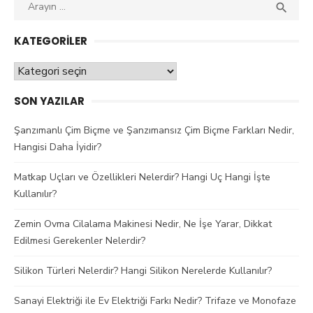
Aranan
ARAY

kelime:
KATEGORILER
Kategoriler
SON YAZILAR
Şanzımanlı Çim Biçme ve Şanzımansız Çim Biçme Farkları Nedir,
Hangisi Daha İyidir?
Matkap Uçları ve Özellikleri Nelerdir? Hangi Uç Hangi İşte
Kullanılır?
Zemin Ovma Cilalama Makinesi Nedir, Ne İşe Yarar, Dikkat
Edilmesi Gerekenler Nelerdir?
Silikon Türleri Nelerdir? Hangi Silikon Nerelerde Kullanılır?
Sanayi Elektriği ile Ev Elektriği Farkı Nedir? Trifaze ve Monofaze