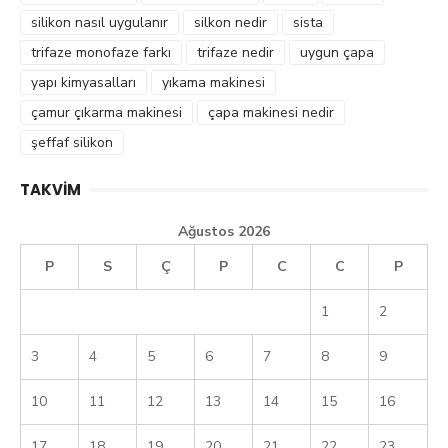
silikon nasıl uygulanır
silkon nedir
sista
trifaze monofaze farkı
trifaze nedir
uygun çapa
yapı kimyasalları
yıkama makinesi
çamur çıkarma makinesi
çapa makinesi nedir
şeffaf silikon
TAKVIM
Ağustos 2026
P
S
Ç
P
C
C
P
1
2
3
4
5
6
7
8
9
10
11
12
13
14
15
16
17
18
19
20
21
22
23