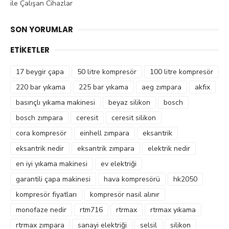
ile Çalışan Cihazlar
SON YORUMLAR
ETIKETLER
17 beygir çapa
50 litre kompresör
100 litre kompresör
220 bar yıkama
225 bar yıkama
aeg zımpara
akfix
basınçlı yıkama makinesi
beyaz silikon
bosch
bosch zımpara
ceresit
ceresit silikon
cora kompresör
einhell zımpara
eksantrik
eksantrik nedir
eksantrik zımpara
elektrik nedir
en iyi yıkama makinesi
ev elektriği
garantili çapa makinesi
hava kompresörü
hk2050
kompresör fiyatları
kompresör nasıl alınır
monofaze nedir
rtm716
rtrmax
rtrmax yıkama
rtrmax zımpara
sanayi elektriği
selsil
silikon