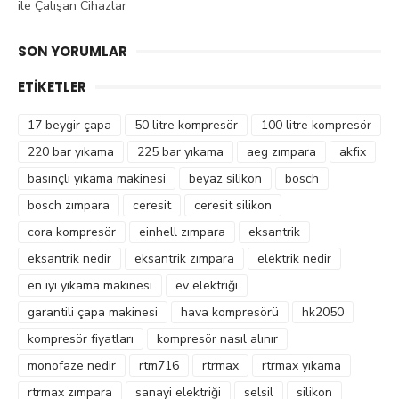
ile Çalışan Cihazlar
SON YORUMLAR
ETIKETLER
17 beygir çapa
50 litre kompresör
100 litre kompresör
220 bar yıkama
225 bar yıkama
aeg zımpara
akfix
basınçlı yıkama makinesi
beyaz silikon
bosch
bosch zımpara
ceresit
ceresit silikon
cora kompresör
einhell zımpara
eksantrik
eksantrik nedir
eksantrik zımpara
elektrik nedir
en iyi yıkama makinesi
ev elektriği
garantili çapa makinesi
hava kompresörü
hk2050
kompresör fiyatları
kompresör nasıl alınır
monofaze nedir
rtm716
rtrmax
rtrmax yıkama
rtrmax zımpara
sanayi elektriği
selsil
silikon