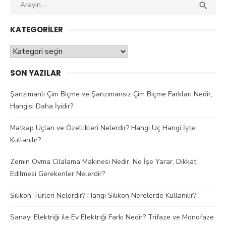
Aranan
ARAY

kelime:
KATEGORILER
Kategoriler
SON YAZILAR
Şanzımanlı Çim Biçme ve Şanzımansız Çim Biçme Farkları Nedir,
Hangisi Daha İyidir?
Matkap Uçları ve Özellikleri Nelerdir? Hangi Uç Hangi İşte
Kullanılır?
Zemin Ovma Cilalama Makinesi Nedir, Ne İşe Yarar, Dikkat
Edilmesi Gerekenler Nelerdir?
Silikon Türleri Nelerdir? Hangi Silikon Nerelerde Kullanılır?
Sanayi Elektriği ile Ev Elektriği Farkı Nedir? Trifaze ve Monofaze