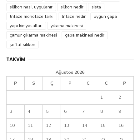
silikon nasıl uygulanır
silkon nedir
sista
trifaze monofaze farkı
trifaze nedir
uygun çapa
yapı kimyasalları
yıkama makinesi
çamur çıkarma makinesi
çapa makinesi nedir
şeffaf silikon
TAKVIM
Ağustos 2026
P
S
Ç
P
C
C
P
1
2
3
4
5
6
7
8
9
10
11
12
13
14
15
16
17
18
19
20
21
22
23