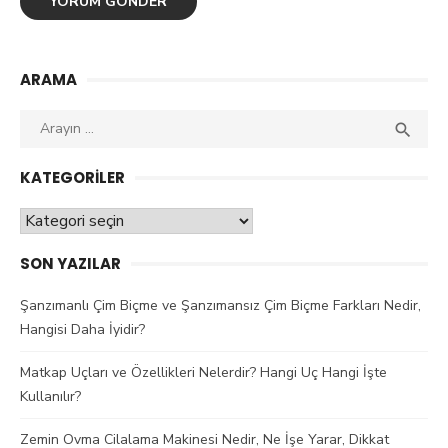
ARAMA
Aranan
ARAY

kelime:
KATEGORILER
Kategoriler
SON YAZILAR
Şanzımanlı Çim Biçme ve Şanzımansız Çim Biçme Farkları Nedir,
Hangisi Daha İyidir?
Matkap Uçları ve Özellikleri Nelerdir? Hangi Uç Hangi İşte
Kullanılır?
Zemin Ovma Cilalama Makinesi Nedir, Ne İşe Yarar, Dikkat