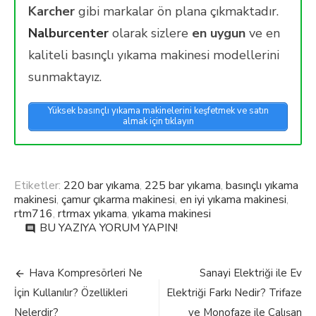
Karcher
gibi markalar ön plana çıkmaktadır.
Nalburcenter
olarak sizlere
en uygun
ve en
kaliteli basınçlı yıkama makinesi modellerini
sunmaktayız.
Yüksek basınçlı yıkama makinelerini keşfetmek ve satın
almak için tıklayın
Etiketler:
220 bar yıkama
,
225 bar yıkama
,
basınçlı yıkama
makinesi
,
çamur çıkarma makinesi
,
en iyi yıkama makinesi
,
rtm716
,
rtrmax yıkama
,
yıkama makinesi
on
BU YAZIYA YORUM YAPIN!
comment
Basınçlı
Yıkama
Yazı
Makinesi
Hava Kompresörleri Ne
Sanayi Elektriği ile Ev
Nedir?
gezinmesi
İçin Kullanılır? Özellikleri
Elektriği Farkı Nedir? Trifaze
Yıkama
Makinesi
Nelerdir?
ve Monofaze ile Çalışan