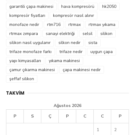
garantili çapa makinesi
hava kompresörü
hk2050
kompresör fiyatları
kompresör nasıl alınır
monofaze nedir
rtm716
rtrmax
rtrmax yıkama
rtrmax zımpara
sanayi elektriği
selsil
silikon
silikon nasıl uygulanır
silkon nedir
sista
trifaze monofaze farkı
trifaze nedir
uygun çapa
yapı kimyasalları
yıkama makinesi
çamur çıkarma makinesi
çapa makinesi nedir
şeffaf silikon
TAKVIM
Ağustos 2026
P
S
Ç
P
C
C
P
1
2