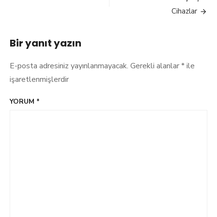
Alırken
Cihazlar
Nelere
Dikkat
Etmek
Bir yanıt yazın
Gerekir?
E-posta adresiniz yayınlanmayacak.
Gerekli alanlar
*
ile
işaretlenmişlerdir
YORUM
*