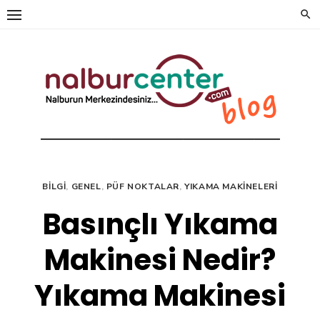
Skip
to
content
BILGI
,
GENEL
,
PÜF NOKTALAR
,
YIKAMA MAKINELERI
Basınçlı Yıkama
Makinesi Nedir?
Yıkama Makinesi