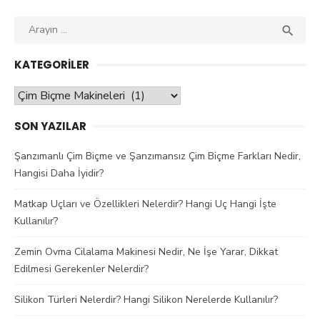
Aranan
ARAY

kelime:
KATEGORILER
Kategoriler
SON YAZILAR
Şanzımanlı Çim Biçme ve Şanzımansız Çim Biçme Farkları Nedir,
Hangisi Daha İyidir?
Matkap Uçları ve Özellikleri Nelerdir? Hangi Uç Hangi İşte
Kullanılır?
Zemin Ovma Cilalama Makinesi Nedir, Ne İşe Yarar, Dikkat
Edilmesi Gerekenler Nelerdir?
Silikon Türleri Nelerdir? Hangi Silikon Nerelerde Kullanılır?