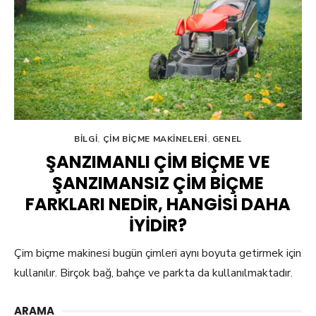
BILGI
,
ÇIM BIÇME MAKINELERI
,
GENEL
ŞANZIMANLI ÇIM BIÇME VE
ŞANZIMANSIZ ÇIM BIÇME
FARKLARI NEDIR, HANGISI DAHA
İYIDIR?
Çim biçme makinesi bugün çimleri aynı boyuta getirmek için
kullanılır. Birçok bağ, bahçe ve parkta da kullanılmaktadır.
ARAMA