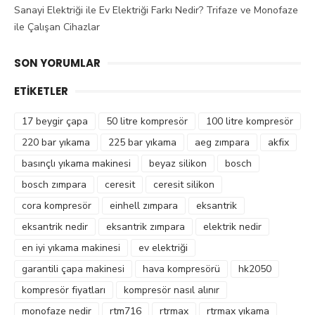
Sanayi Elektriği ile Ev Elektriği Farkı Nedir? Trifaze ve Monofaze
ile Çalışan Cihazlar
SON YORUMLAR
ETIKETLER
17 beygir çapa
50 litre kompresör
100 litre kompresör
220 bar yıkama
225 bar yıkama
aeg zımpara
akfix
basınçlı yıkama makinesi
beyaz silikon
bosch
bosch zımpara
ceresit
ceresit silikon
cora kompresör
einhell zımpara
eksantrik
eksantrik nedir
eksantrik zımpara
elektrik nedir
en iyi yıkama makinesi
ev elektriği
garantili çapa makinesi
hava kompresörü
hk2050
kompresör fiyatları
kompresör nasıl alınır
monofaze nedir
rtm716
rtrmax
rtrmax yıkama