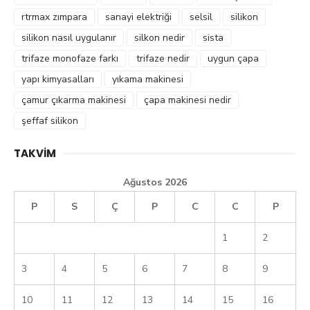
rtrmax zımpara
sanayi elektriği
selsil
silikon
silikon nasıl uygulanır
silkon nedir
sista
trifaze monofaze farkı
trifaze nedir
uygun çapa
yapı kimyasalları
yıkama makinesi
çamur çıkarma makinesi
çapa makinesi nedir
şeffaf silikon
TAKVIM
Ağustos 2026
P
S
Ç
P
C
C
P
1
2
3
4
5
6
7
8
9
10
11
12
13
14
15
16