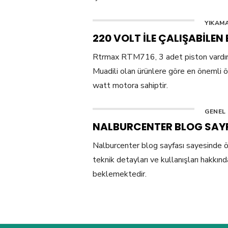
YIKAMA
220 VOLT ILE ÇALIŞABILE
Rtrmax RTM716, 3 adet piston vardır v
Muadili olan ürünlere göre en önemli ö
watt motora sahiptir.
GENEL
NALBURCENTER BLOG SAYF
Nalburcenter blog sayfası sayesinde öğr
teknik detayları ve kullanışları hakkınd
beklemektedir.