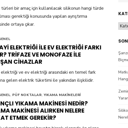
kelim
 türleri bir amaç için kullanılacak silikonun hangi türde
KAT
ılması gerektiği konusunda yapılan ayrıştırma
sinde ortaya çıkar.
Kateg
GENEL
SON
YI ELEKTRIĞI ILE EV ELEKTRIĞI FARKI
Şanz
R? TRIFAZE VE MONOFAZE ILE
Biçme
IŞAN CIHAZLAR
 elektriği ve ev elektriği arasındaki en temel fark
Matka
Hangi
 gelen elektrik tüketimi ile yakından ilişkilidir.
Zemin
GENEL
,
PÜF NOKTALAR
,
YIKAMA MAKINELERI
Yarar
NÇLI YIKAMA MAKINESI NEDIR?
MA MAKINESI ALIRKEN NELERE
Silik
KAT ETMEK GEREKIR?
Nerel