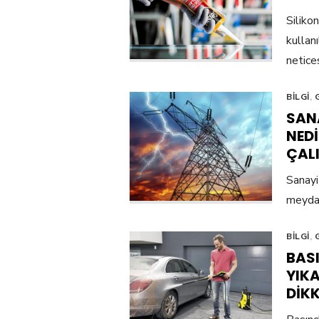
Silikon
kullan
netice
BILGI
,
SANA
NEDI
ÇAL
Sanayi
meydana
BILGI
,
BASI
YIKA
DIK