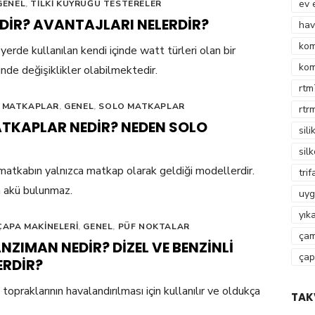
ev 
GENEL
,
TILKI KUYRUĞU TESTERELER
EDIR? AVANTAJLARI NELERDIR?
hav
kom
yerde kullanılan kendi içinde watt türleri olan bir
kom
nde değişiklikler olabilmektedir.
rtm
 MATKAPLAR
,
GENEL
,
SOLO MATKAPLAR
rtr
TKAPLAR NEDIR? NEDEN SOLO
sili
sil
matkabın yalnızca matkap olarak geldiği modellerdir.
tri
a akü bulunmaz.
uyg
yık
ÇAPA MAKINELERI
,
GENEL
,
PÜF NOKTALAR
çam
ZIMAN NEDIR? DIZEL VE BENZINLI
çap
ERDIR?
opraklarının havalandırılması için kullanılır ve oldukça
TAK