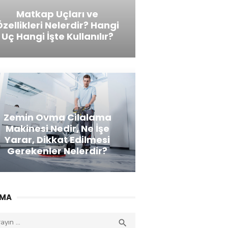
Matkap Uçları ve
Özellikleri Nelerdir? Hangi
Uç Hangi İşte Kullanılır?
Zemin Ovma Cilalama
Makinesi Nedir, Ne İşe
Yarar, Dikkat Edilmesi
Gerekenler Nelerdir?
AMA
an
ARAYIN
