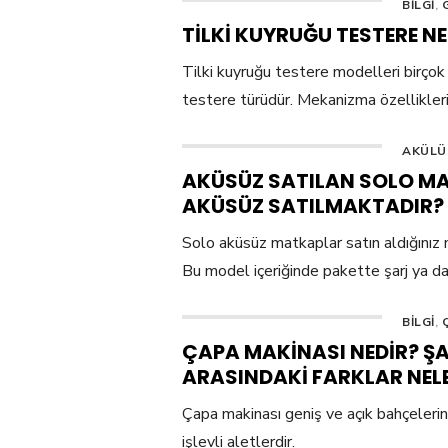
BILGI
,
TILKI KUYRUĞU TESTERE N
Tilki kuyruğu testere modelleri birçok 
testere türüdür. Mekanizma özellikleri
AKÜLÜ
AKÜSÜZ SATILAN SOLO MA
AKÜSÜZ SATILMAKTADIR?
Solo aküsüz matkaplar satın aldığınız 
Bu model içeriğinde pakette şarj ya d
BILGI
,
ÇAPA MAKINASI NEDIR? ŞAN
ARASINDAKI FARKLAR NEL
Çapa makinası geniş ve açık bahçelerin t
işlevli aletlerdir.