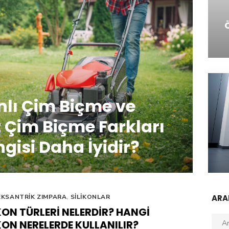
lı Çim Biçme ve
 Çim Biçme Farkları
gisi Daha İyidir?
EKSANTRIK ZIMPARA
,
SILIKONLAR
AR
KON TÜRLERI NELERDIR? HANGI
Aran
KON NERELERDE KULLANILIR?