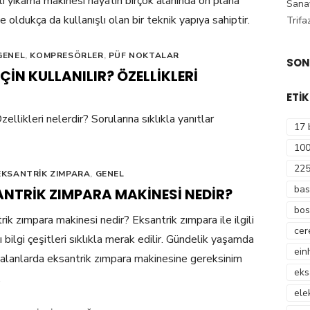
lı yıkama makinesi hayatın birçok alanında ön plana
Sanay
e oldukça da kullanışlı olan bir teknik yapıya sahiptir.
Trifa
GENEL
,
KOMPRESÖRLER
,
PÜF NOKTALAR
SON
IN KULLANILIR? ÖZELLIKLERI
ETI
ellikleri nelerdir? Sorularına sıklıkla yanıtlar
17 
100
225
EKSANTRIK ZIMPARA
,
GENEL
bas
ANTRIK ZIMPARA MAKINESI NEDIR?
bos
rik zımpara makinesi nedir? Eksantrik zımpara ile ilgili
cer
 bilgi çeşitleri sıklıkla merak edilir. Gündelik yaşamda
ein
i alanlarda eksantrik zımpara makinesine gereksinim
eks
.
ele