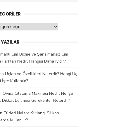
e:
EGORILER
oriler
 YAZILAR
ımanlı Çim Biçme ve Şanzımansız Çim
 Farkları Nedir, Hangisi Daha İyidir?
p Uçları ve Özellikleri Nelerdir? Hangi Uç
 İşte Kullanılır?
 Ovma Cilalama Makinesi Nedir, Ne İşe
, Dikkat Edilmesi Gerekenler Nelerdir?
on Türleri Nelerdir? Hangi Silikon
erde Kullanılır?