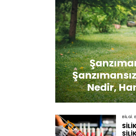
Şanzıman
Şanzımansız
Nedir, Han
BILGI
,
SILI
SILI