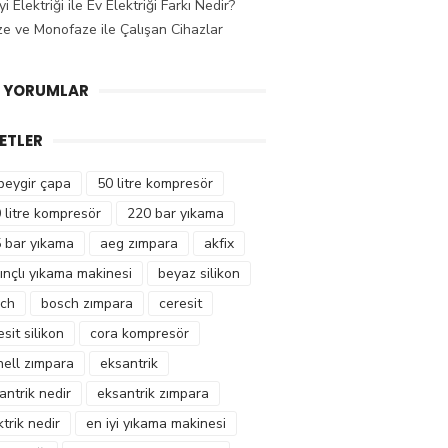
i Elektriği ile Ev Elektriği Farkı Nedir?
ze ve Monofaze ile Çalışan Cihazlar
 YORUMLAR
KETLER
beygir çapa
50 litre kompresör
 litre kompresör
220 bar yıkama
 bar yıkama
aeg zımpara
akfix
ınçlı yıkama makinesi
beyaz silikon
ch
bosch zımpara
ceresit
esit silikon
cora kompresör
hell zımpara
eksantrik
antrik nedir
eksantrik zımpara
ktrik nedir
en iyi yıkama makinesi