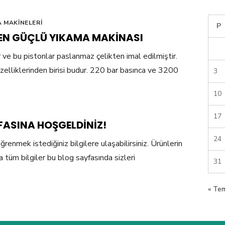
 MAKINELERI
P
N EN GÜÇLÜ YIKAMA MAKINASI
e bu pistonlar paslanmaz çelikten imal edilmiştir.
zelliklerinden birisi budur. 220 bar basınca ve 3200
3
10
17
ASINA HOŞGELDINIZ!
24
enmek istediğiniz bilgilere ulaşabilirsiniz. Ürünlerin
a tüm bilgiler bu blog sayfasında sizleri
31
« Te