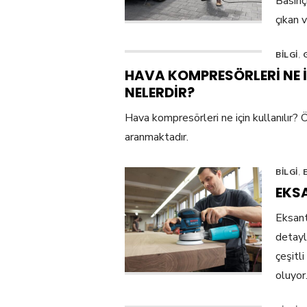
Basınç
çıkan v
BILGI
,
HAVA KOMPRESÖRLERI NE İÇ
NELERDIR?
Hava kompresörleri ne için kullanılır? Öz
aranmaktadır.
BILGI
,
EKS
Eksant
detaylı
çeşitl
oluyor