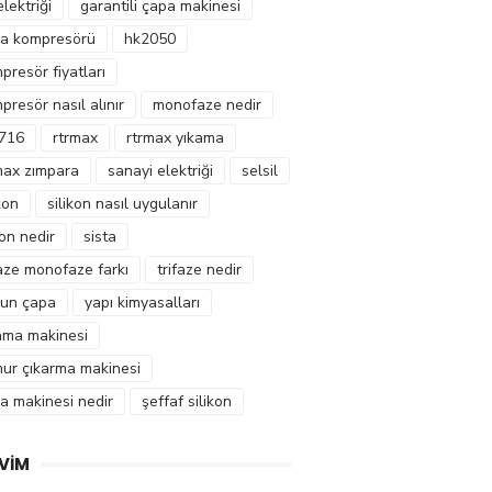
elektriği
garantili çapa makinesi
a kompresörü
hk2050
presör fiyatları
presör nasıl alınır
monofaze nedir
716
rtrmax
rtrmax yıkama
max zımpara
sanayi elektriği
selsil
kon
silikon nasıl uygulanır
kon nedir
sista
faze monofaze farkı
trifaze nedir
un çapa
yapı kimyasalları
ama makinesi
ur çıkarma makinesi
a makinesi nedir
şeffaf silikon
VIM